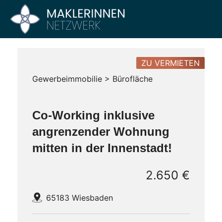
Zum
Inhalt
Maklerinnen
Vier
springen
Büros
Netzwerk
–
Ein
ZU VERMIETEN
Netzwerk
Gewerbeimmobilie > Bürofläche
Co-Working inklusive
angrenzender Wohnung
mitten in der Innenstadt!
2.650 €
65183 Wiesbaden