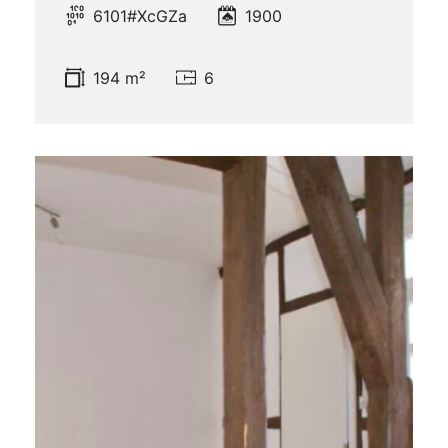
6101#XcGZa
1900
194 m²
6