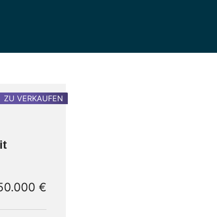
ZU VERKAUFEN
it
50.000 €