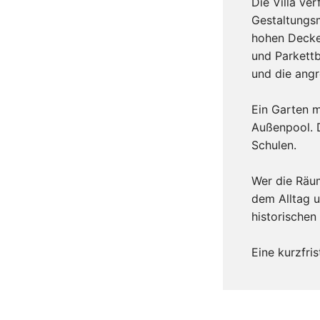
Die Villa ve
Gestaltungsm
hohen Decken
und Parkettb
und die angr
Ein Garten 
Außenpool. 
Schulen.
Wer die Räum
dem Alltag u
historische
Eine kurzfris