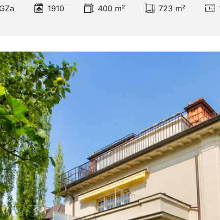
GZa
1910
400 m²
723 m²