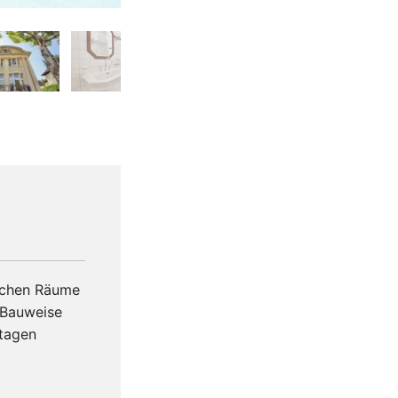
❯
lichen Räume
 Bauweise
Etagen