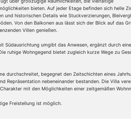
rfügt über großzügige Räumlichkeiten, die vielfältige
öglichkeiten bieten. Auf jeder Etage befinden sich helle Z
 und historischen Details wie Stuckverzierungen, Bleiver
öden. Von den Balkonen aus lässt sich der Blick auf das G
enzenden Villen genießen.
mit Südausrichtung umgibt das Anwesen, ergänzt durch ein
Die ruhige Wohngegend bietet zugleich kurze Wege zu Ges
e durchschreitet, begegnet den Zeitschichten eines Jahrhu
nd Repräsentation nebeneinander bestanden. Die Villa vere
n Charakter mit den Möglichkeiten einer zeitgemäßen Wohn
tige Freistellung ist möglich.