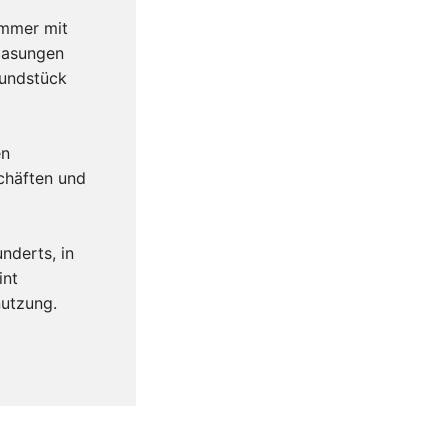
immer mit
glasungen
rundstück
en
chäften und
nderts, in
int
nutzung.