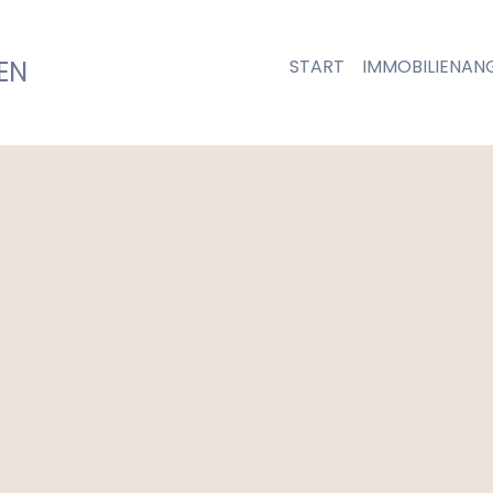
EN 
START    
IMMOBILIENAN