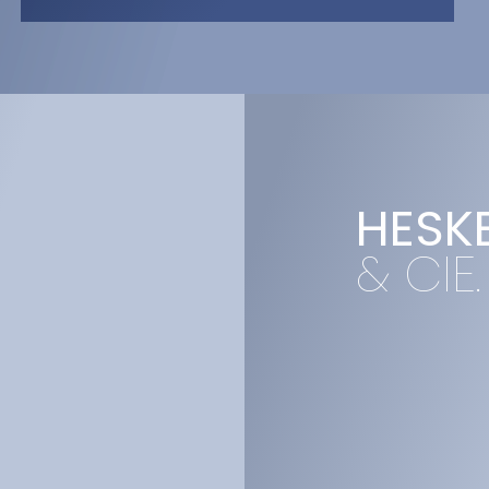
HESKE
& CIE