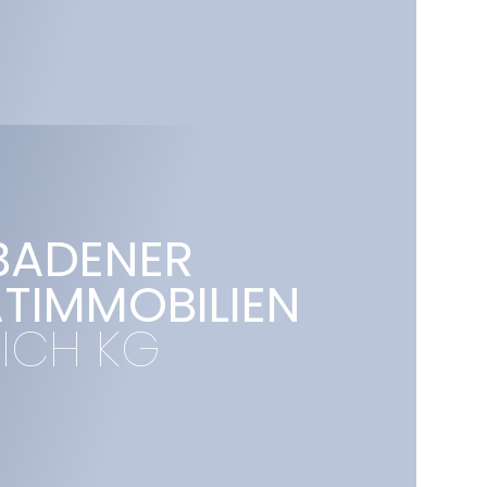
BADENER 
ATIMMOBILIEN
NICH KG