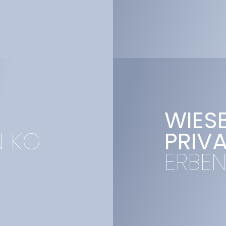
N
WIES
N KG
PRIV
ERBE