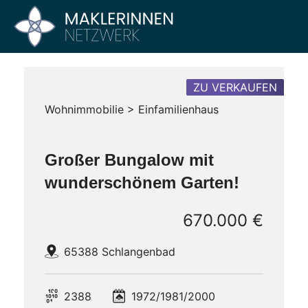
Zum
Inhalt
Maklerinnen
Vier
springen
Büros
Netzwerk
–
Ein
ZU VERKAUFEN
Netzwerk
Wohnimmobilie > Einfamilienhaus
Großer Bungalow mit
wunderschönem Garten!
670.000 €
65388 Schlangenbad
2388
1972/1981/2000