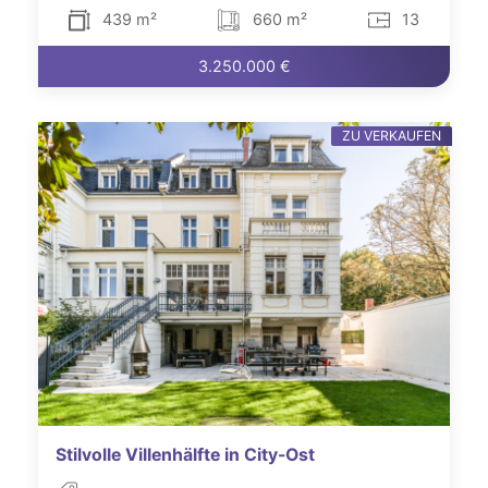
439 m²
660 m²
13
3.250.000 €
ZU VERKAUFEN
Stilvolle Villenhälfte in City-Ost