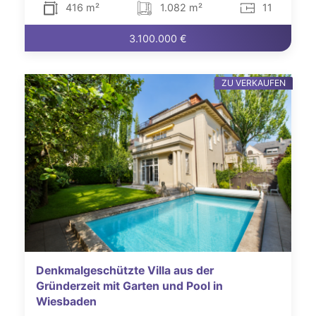
416 m²
1.082 m²
11
3.100.000 €
ZU VERKAUFEN
Denkmalgeschützte Villa aus der
Gründerzeit mit Garten und Pool in
Wiesbaden