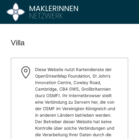
Zum
Inhalt
Maklerinnen
Vier
springen
Büros
Netzwerk
–
Ein
Villa
Netzwerk
Diese Website nutzt Kartendienste der
OpenStreetMap Foundation, St John’s
Innovation Centre, Cowley Road,
Cambridge, CB4 0WS, Großbritannien
(kurz OSMF). Ihr Internetbrowser stellt
eine Verbindung zu Servern her, die von
der OSMF im Vereinigten Königreich und
in anderen Ländern betrieben werden.
Der Betreiber dieser Website hat keine
Kontrolle über solche Verbindungen und
die Verarbeitung Ihrer Daten durch die