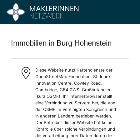
Zum
Inhalt
Maklerinnen
Vier
springen
Büros
Netzwerk
–
Ein
Immobilien in Burg Hohenstein
Netzwerk
Diese Website nutzt Kartendienste der
OpenStreetMap Foundation, St John’s
Innovation Centre, Cowley Road,
Cambridge, CB4 0WS, Großbritannien
(kurz OSMF). Ihr Internetbrowser stellt
eine Verbindung zu Servern her, die von
der OSMF im Vereinigten Königreich und
in anderen Ländern betrieben werden.
Der Betreiber dieser Website hat keine
Kontrolle über solche Verbindungen und
die Verarbeitung Ihrer Daten durch die