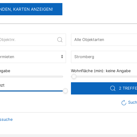
NDEN, KARTEN ANZEIGEN!
ngabe
Wohnfläche (min):
keine Angabe
nzt
2 TREFF
Such
issuche