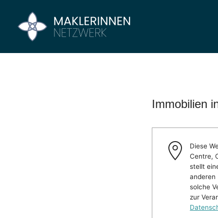
Zum
Inhalt
Maklerinnen
Vier
springen
Büros
Netzwerk
–
Ein
Netzwerk
Immobilien i
Diese We
Centre, 
stellt e
anderen 
solche V
zur Vera
Datensch