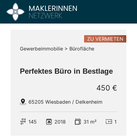
Zum
Inhalt
Maklerinnen
Vier
springen
Büros
Netzwerk
–
Ein
ZU VERMIETEN
Netzwerk
Gewerbeimmobilie > Bürofläche
Perfektes Büro in Bestlage
450 €
65205 Wiesbaden / Delkenheim
145
2018
31 m²
1