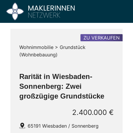
Zum
Inhalt
Maklerinnen
Vier
springen
Büros
Netzwerk
–
Ein
ZU VERKAUFEN
Netzwerk
Wohnimmobilie > Grundstück
(Wohnbebauung)
Rarität in Wiesbaden-
Sonnenberg: Zwei
großzügige Grundstücke
2.400.000 €
65191 Wiesbaden / Sonnenberg