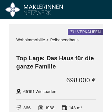
Zum
Inhalt
Maklerinnen
Vier
springen
Büros
Netzwerk
–
Ein
ZU VERKAUFEN
Netzwerk
Wohnimmobilie > Reihenendhaus
Top Lage: Das Haus für die
ganze Familie
698.000 €
65191 Wiesbaden
366
1988
143 m²