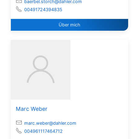
baerbel.storch@dahler.com
00491724394835
Über mich
Marc Weber
marc.weber@dahler.com
004961117464712