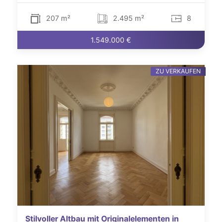
207 m²
2.495 m²
8
1.549.000 €
ZU VERKAUFEN
Stilvoller Altbau mit Originalelementen in