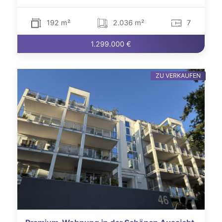
192 m²
2.036 m²
7
1.299.000 €
ZU VERKAUFEN