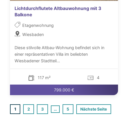
Lichtdurchflutete Altbauwohnung mit 3
Balkone
Etagenwohnung
Wiesbaden
Diese stilvolle Altbau-Wohnung befindet sich in
einer repräsentativen Villa im beliebten
Wiesbadener Stadtteil...
117 m²
4
799.000 €
Seitennummerierung
1
2
3
…
5
Nächste Seite
der