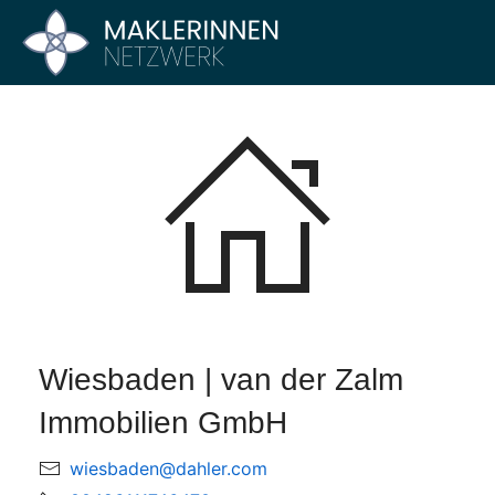
Zum
Inhalt
Maklerinnen
Vier
springen
Büros
Netzwerk
–
Ein
Netzwerk
Wiesbaden | van der Zalm
Immobilien GmbH
wiesbaden@dahler.com