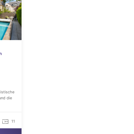
n
istische
und die
11