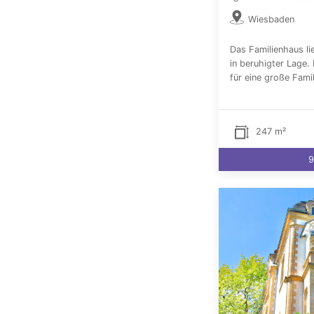
Wiesbaden
Das Familienhaus l
in beruhigter Lage.
für eine große Famil
247 m²
9