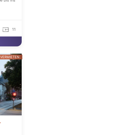
 bis ins
11
 VERMIETEN
r