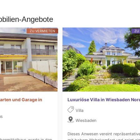
bilien-Angebote
ZU VERMIETEN
ZU
arten und Garage in
Luxuriöse Villa in Wiesbaden Nor
Villa
us
Wiesbaden
Dieses Anwesen vereint repräsentativ
henmittelhaus wurde in den