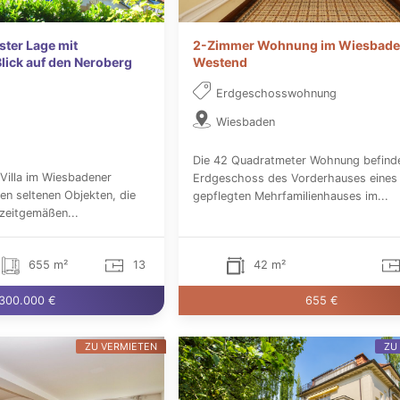
ster Lage mit
2-Zimmer Wohnung im Wiesbade
ick auf den Neroberg
Westend
Erdgeschosswohnung
Wiesbaden
Die 42 Quadratmeter Wohnung befinde
 Villa im Wiesbadener
Erdgeschoss des Vorderhauses eines
en seltenen Objekten, die
gepflegten Mehrfamilienhauses im...
zeitgemäßen...
655 m²
13
42 m²
300.000 €
655 €
ZU VERMIETEN
ZU