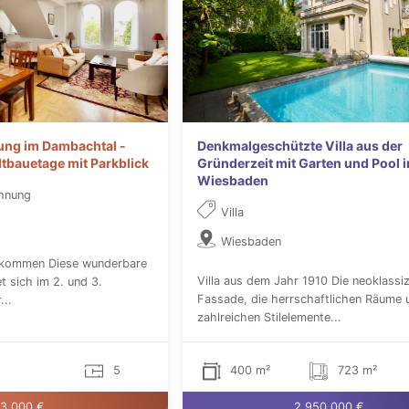
ng im Dambachtal -
Denkmalgeschützte Villa aus der
bauetage mit Parkblick
Gründerzeit mit Garten und Pool i
Wiesbaden
hnung
Villa
Wiesbaden
llkommen Diese wunderbare
Villa aus dem Jahr 1910 Die neoklassiz
t sich im 2. und 3.
Fassade, die herrschaftlichen Räume 
...
zahlreichen Stilelemente...
5
400 m²
723 m²
3.000 €
2.950.000 €