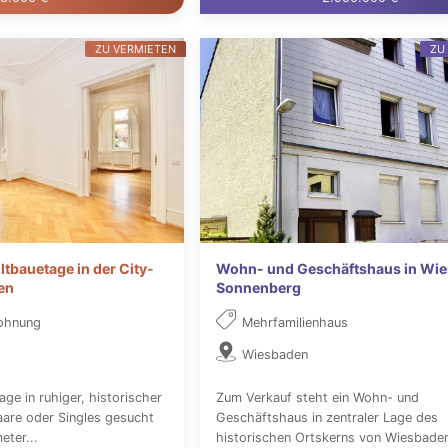
ZU VERMIETEN
ZU
ltbauetage in der City-
Wohn- und Geschäftshaus in Wi
en
Sonnenberg
ohnung
Mehrfamilienhaus
Wiesbaden
ge in ruhiger, historischer
Zum Verkauf steht ein Wohn- und
Paare oder Singles gesucht
Geschäftshaus in zentraler Lage des
eter...
historischen Ortskerns von Wiesbade