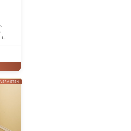
r-
e
1....
 VERMIETEN