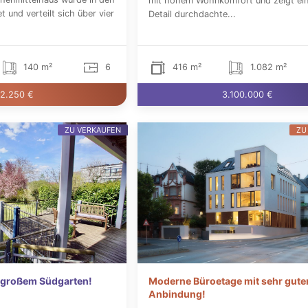
mit hohem Wohnkomfort und zeigt eine
t und verteilt sich über vier
Detail durchdachte...
140 m²
6
416 m²
1.082 m²
2.250 €
3.100.000 €
ZU VERKAUFEN
ZU
 großem Südgarten!
Moderne Büroetage mit sehr gute
Anbindung!