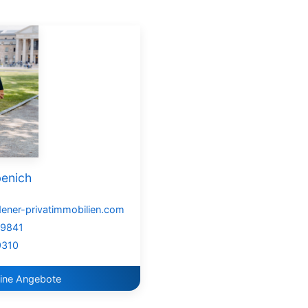
enich
ener-privatimmobilien.com
79841
9310
ine Angebote