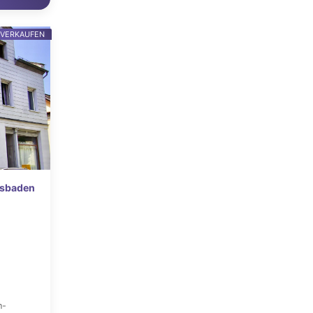
 VERKAUFEN
esbaden
n-