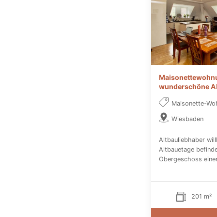
Maisonettewohnu
wunderschöne Alt
Maisonette-Wo
Wiesbaden
Altbauliebhaber wi
Altbauetage befinde
Obergeschoss einer
201 m²