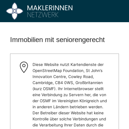
Zum
Inhalt
Maklerinnen
Vier
springen
Büros
Netzwerk
–
Ein
Immobilien mit seniorengerecht
Netzwerk
Diese Website nutzt Kartendienste der
OpenStreetMap Foundation, St John’s
Innovation Centre, Cowley Road,
Cambridge, CB4 0WS, Großbritannien
(kurz OSMF). Ihr Internetbrowser stellt
eine Verbindung zu Servern her, die von
der OSMF im Vereinigten Königreich und
in anderen Ländern betrieben werden.
Der Betreiber dieser Website hat keine
Kontrolle über solche Verbindungen und
die Verarbeitung Ihrer Daten durch die