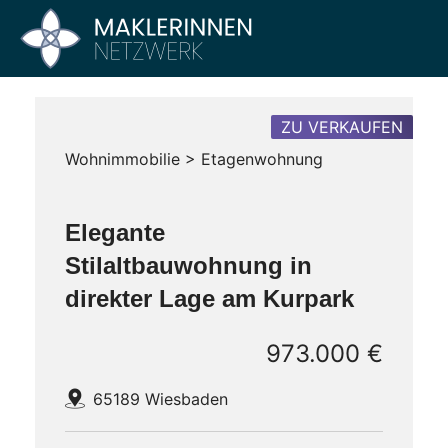
Zum
Inhalt
Maklerinnen
Vier
springen
Büros
Netzwerk
–
Ein
ZU VERKAUFEN
Netzwerk
Wohnimmobilie > Etagenwohnung
Elegante
Stilaltbauwohnung in
direkter Lage am Kurpark
973.000 €
65189 Wiesbaden