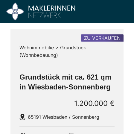
Zum
Inhalt
Maklerinnen
Vier
springen
Büros
Netzwerk
–
Ein
ZU VERKAUFEN
Netzwerk
Wohnimmobilie > Grundstück
(Wohnbebauung)
Grundstück mit ca. 621 qm
in Wiesbaden-Sonnenberg
1.200.000 €
65191 Wiesbaden / Sonnenberg