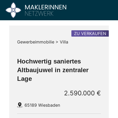
Zum
Inhalt
Maklerinnen
Vier
springen
Büros
Netzwerk
–
Ein
ZU VERKAUFEN
Netzwerk
Gewerbeimmobilie > Villa
Hochwertig saniertes
Altbaujuwel in zentraler
Lage
2.590.000 €
65189 Wiesbaden