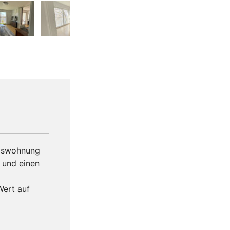
❯
umswohnung
 und einen
Wert auf