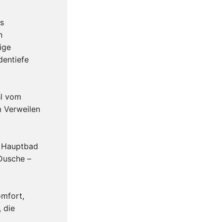
es
n
ige
dentiefe
hl vom
m Verweilen
s Hauptbad
Dusche –
mfort,
 die