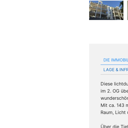
DIE IMMOBI
LAGE & IN
Diese licht
im 2. OG übe
wunderschön
Mit ca. 143 m
Raum, Licht 
Über die Tie