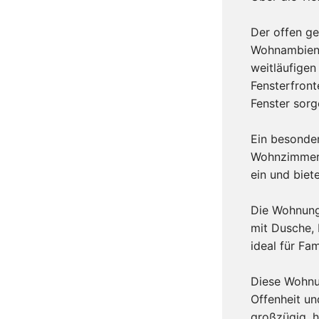
Der offen ge
Wohnambiente
weitläufige
Fensterfront
Fenster sorg
Ein besonder
Wohnzimmer 
ein und biet
Die Wohnung
mit Dusche,
ideal für Fa
Diese Wohnu
Offenheit un
großzügig, h