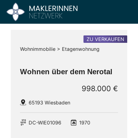
Zum
Inhalt
Maklerinnen
Vier
springen
Büros
Netzwerk
–
Ein
ZU VERKAUFEN
Netzwerk
Wohnimmobilie > Etagenwohnung
Wohnen über dem Nerotal
998.000 €
65193 Wiesbaden
DC-WIE01096
1970